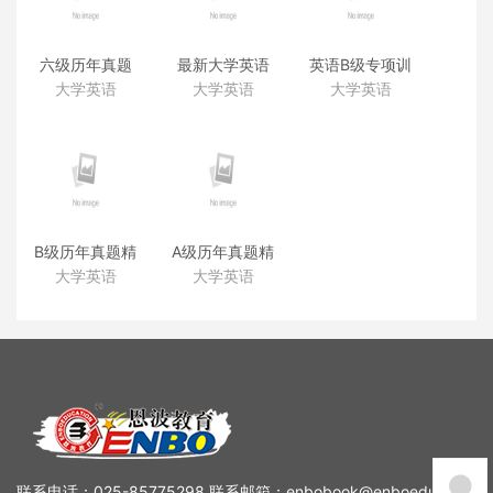
六级历年真题
最新大学英语
英语B级专项训
精解听力
四级模拟试题
练听力MP3
大学英语
大学英语
大学英语
（2018. 6—
解析
2013. 12
B级历年真题精
A级历年真题精
解音频（含样
解音频（含样
大学英语
大学英语
卷）
卷）
（2018.6）
（2017.12）
联系电话：025-85775298 联系邮箱：enbobook@enboedu.com