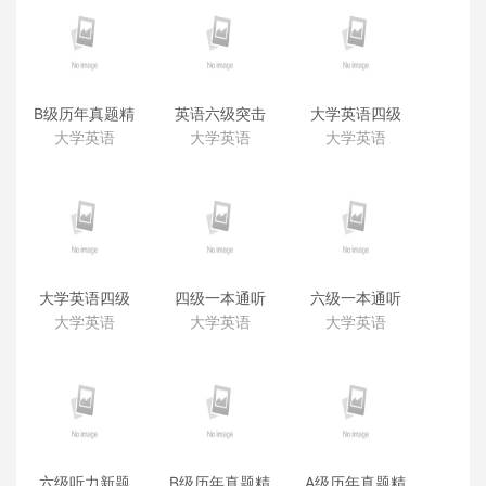
B级历年真题精
英语六级突击
大学英语四级
解音频（含样
训练新版音频
听力20天249
大学英语
大学英语
大学英语
卷）
分（新题型）
新
大学英语四级
四级一本通听
六级一本通听
考试突击训练
力（带字幕）
力（带字幕）
大学英语
大学英语
大学英语
六级听力新题
B级历年真题精
A级历年真题精