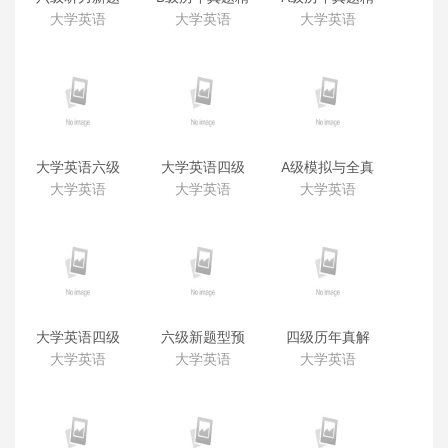
型（赠品）
解音频（含样
解音频（含样
大学英语
大学英语
大学英语
卷）
卷）
（2019.6）
（2019.6）
大学英语六级
大学英语四级
A级模拟与全真
考试历年真题
考试历年真题
试卷 听力MP3
大学英语
大学英语
大学英语
精解听力
精解听力
2018.8
（2019. 12—
（2019.12—
2015. 6）
2015.6）
大学英语四级
六级新题型预
四级历年真解
听力20天249
测听力（新题
听力（2018.6
大学英语
大学英语
大学英语
分（新题型）
型）
—2013.12）