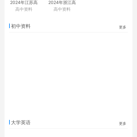
2024年江苏高
2024年浙江高
考真题（地
考真题（地
高中资料
高中资料
理）
理）
初中资料
更多
大学英语
更多