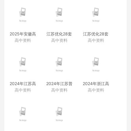
2025年安徽高
江苏优化28套
江苏优化28套
考真题（物
赠品（更多好
赠品（2025年
高中资料
高中资料
高中资料
理）
卷）
真题）
2024年江苏高
2024年江苏普
2024年浙江高
考真题（生
通高中学业水
考真题（历
高中资料
高中资料
高中资料
物）
平选择性考试
史）
真题（政治）