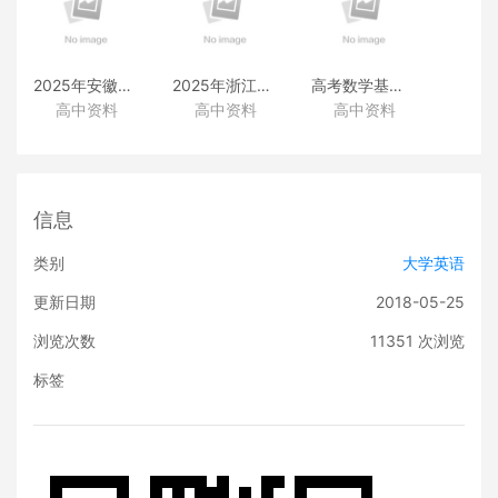
2025年安徽高考真题
2025年浙江高考真题
高考数学基础篇
高中资料
高中资料
高中资料
（化学）
（化学）
（类题拓展和变式练透）
信息
类别
大学英语
更新日期
2018-05-25
浏览次数
11351
次浏览
标签