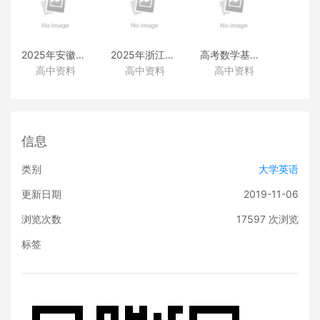
2025年安徽高考真题
2025年浙江高考真题
高考数学基础篇
高中资料
高中资料
高中资料
（化学）
（化学）
（类题拓展和变式练透）
信息
类别
大学英语
更新日期
2019-11-06
浏览次数
17597
次浏览
标签