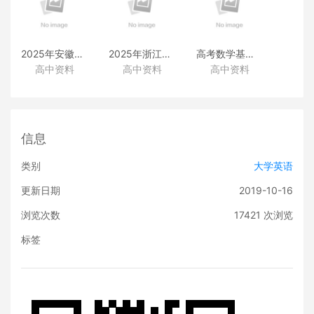
2025年安徽高考真题
2025年浙江高考真题
高考数学基础篇
高中资料
高中资料
高中资料
（化学）
（化学）
（类题拓展和变式练透）
信息
类别
大学英语
更新日期
2019-10-16
浏览次数
17421
次浏览
标签