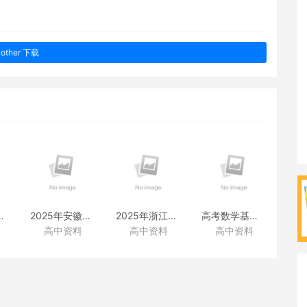
other 下载
38套附赠资料
2025年安徽高考真题
2025年浙江高考真题
高考数学基础篇
高中资料
高中资料
高中资料
（化学）
（化学）
（类题拓展和变式练透）