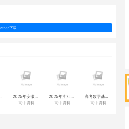
other 下载
38套附赠资料
2025年安徽高考真题
2025年浙江高考真题
高考数学基础篇
高中资料
高中资料
高中资料
（化学）
（化学）
（类题拓展和变式练透）