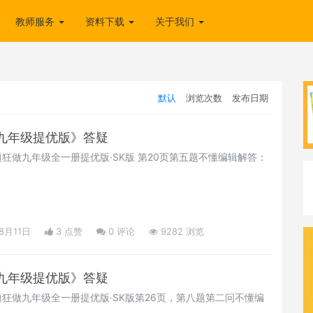
教师服务
资料下载
关于我们
默认
浏览次数
发布日期
数学九年级提优版》答疑
狂做九年级全一册提优版·SK版 第20页第五题不懂编辑解答：
8月11日
3 点赞
0
评论
9282 浏览
数学九年级提优版》答疑
狂做九年级全一册提优版·SK版第26页，第八题第二问不懂编