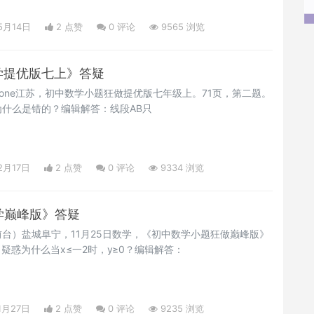
5月14日
2 点赞
0
评论
9565 浏览
中数学提优版七上》答疑
 Stone江苏，初中数学小题狂做提优版七年级上。71页，第二题。
什么是错的？编辑解答：线段AB只
2月17日
2 点赞
0
评论
9334 浏览
中数学巅峰版》答疑
台）盐城阜宁，11月25日数学，《初中数学小题狂做巅峰版》
疑惑为什么当x≤一2时，y≥0？编辑解答：
1月27日
2 点赞
0
评论
9235 浏览