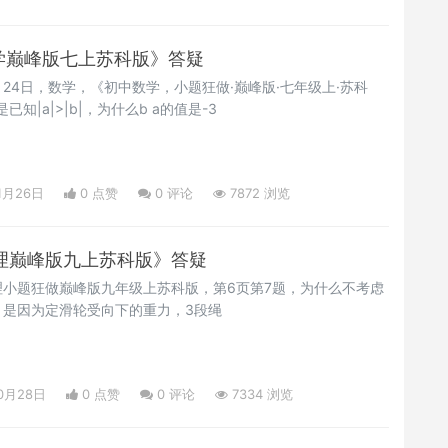
中数学巅峰版七上苏科版》答疑
月24日，数学，《初中数学，小题狂做·巅峰版·七年级上·苏科
已知|a|>|b|，为什么b a的值是-3
1月26日
0 点赞
0
评论
7872 浏览
中物理巅峰版九上苏科版》答疑
小题狂做巅峰版九年级上苏科版，第6页第7题，为什么不考虑
：是因为定滑轮受向下的重力，3段绳
10月28日
0 点赞
0
评论
7334 浏览