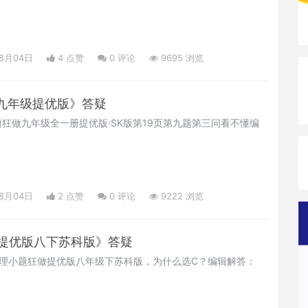
08月04日
4 点赞
0
评论
9695 浏览
数学九年级提优版》答疑
狂做九年级全一册提优版·SK版第19页第九题第三问看不懂编
08月04日
2 点赞
0
评论
9222 浏览
物理提优版八下苏科版》答疑
物理小题狂做提优版八年级下苏科版，为什么选C？编辑解答：