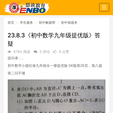
Togg
navig
首页
学生服务
初中解题帮
初中错题本
23.8.3《初中数学九年级提优版》答
疑
9760 阅读
0 评论
4 点赞
提问者：。
初中数学小题狂做九年级全一册提优版·SK版第26页，第八题
第二问不懂