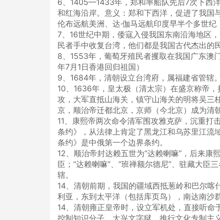
6、1405—1433年，郑和率船队先后7次下
和红海沿岸。意义：郑和下西洋，促进了我国
伦布远航美洲、达·伽马远航印度早半个多世
7、16世纪中期，倭寇入侵我国东南沿海地区，
民者手中收复台湾，他们都是我国古代杰出的
8、1553年，葡萄牙殖民者攫取在我国广东澳门的
年7月1日香港回归祖国）
9、1684年，清朝设立台湾府，属福建省管辖
10、1636年，皇太极（清太宗）在盛京称
攻，大军直抵山海关，镇守山海关的明将吴三桂
京，顺治帝迁都北京，京师（今北京）成为清
11、康熙帝两次命令清军围攻雅克萨，沉重打击
条约》，从法律上肯定了黑龙江和乌苏里江流
条约》是中俄第一个边界条约。
12、顺治帝封达赖五世为“达赖喇嘛”，后来康
臣；“达赖喇嘛”、“班禅额尔德尼”、驻藏大
辖。
14、清朝前期，我国的疆域西抵葱岭和巴尔喀
利亚，东到太平洋（包括库页鸟），南达南沙
14、清朝雍正皇帝时，设立军机处，直接听命
控制知识分子，大兴文字狱，推行文化专制主