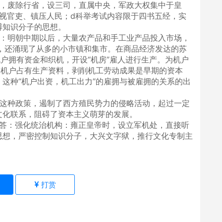
方，废除行省，设三司，直属中央，军政大权集中于皇
视官吏、镇压人民；d科举考试内容限于四书五经，实
缚知识分子的思想。
答：明朝中期以后，大量农产品和手工业产品投入市场，
，还涌现了从多的小市镇和集市。在商品经济发达的苏
机户拥有资金和织机，开设“机房”雇人进行生产。为机户
，机户占有生产资料，剥削机工劳动成果是早期的资本
这种“机户出资，机工出力”的雇拥与被雇拥的关系的出
：这种政策，遏制了西方殖民势力的侵略活动，起过一定
文化联系，阻碍了资本主义萌芽的发展。
？答：强化统治机构：雍正皇帝时，设立军机处，直接听
思想，严密控制知识分子，大兴文字狱，推行文化专制主
)
打赏