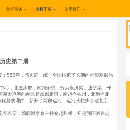
教师服务
资料下载
关于我们
历史第二册
安；589年，隋灭陈，统一全国结束了长期的分裂割据局
为中心，北通涿郡，南到余杭，分为永济渠、通济渠、邗
两朝大运河的南北起点都相同，南起今杭州，北到今北
有优势的理由：新开了两段运河，运河从杭州直达北京
，定都长安；隋朝时李春主持修赵州桥，它是我国最古老