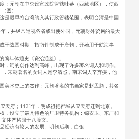
制度；元朝在中央设宣政院管辖吐蕃（西藏地区），使西
。（图）
，这是最早将台湾纳入其行政管辖范围，表明台湾是中国
多年，并经常巡视各省或出使外国，元朝对外贸易的最大
制成于战国时期，指南针制成于唐朝，开始用于航海事
代的编年体通史《资治通鉴》。
朝时，词的创作达到高峰，出现了许多著名词人和词作。
》，宋朝著名的女词人是李清照，南宋词人辛弃疾，他
我国美术史上的杰作；元朝著名的书画家是赵孟頫，其名
都应天府；1421年，明成祖把都城从应天府迁到北京。
君权，设立了最具特色的厂卫特务机构：锦衣卫、东厂和
，文体严格限于八股文。
商品经济有较大的发展。明朝后期，白银