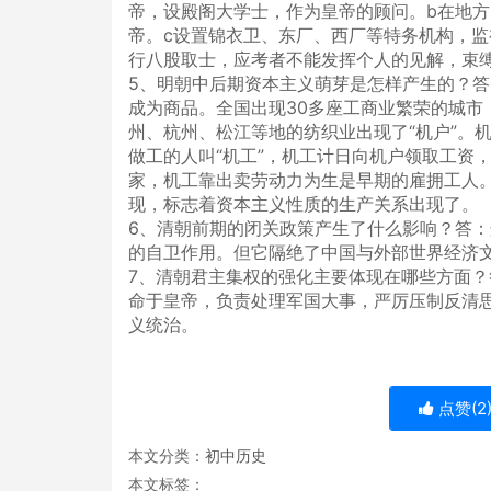
帝，设殿阁大学士，作为皇帝的顾问。b在地
帝。c设置锦衣卫、东厂、西厂等特务机构，监
行八股取士，应考者不能发挥个人的见解，束
5、明朝中后期资本主义萌芽是怎样产生的？
成为商品。全国出现30多座工商业繁荣的城市
州、杭州、松江等地的纺织业出现了“机户”。
做工的人叫“机工”，机工计日向机户领取工资
家，机工靠出卖劳动力为生是早期的雇拥工人。
现，标志着资本主义性质的生产关系出现了。
6、清朝前期的闭关政策产生了什么影响？答
的自卫作用。但它隔绝了中国与外部世界经济
7、清朝君主集权的强化主要体现在哪些方面
命于皇帝，负责处理军国大事，严厉压制反清
义统治。
点赞(
2
本文分类：
初中历史
本文标签：