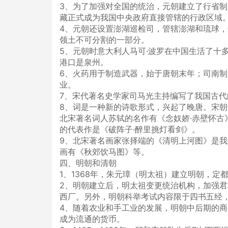
3、为了加强对全国的统治，元朝建立了行省
藏正式成为我国中央政府直接管辖的行政区域
4、元朝还设置澎湖巡检司，管辖澎湖和琉球
领土不可分割的一部分。
5、元朝时意大利人马可·波罗在中国生活了十
港口是泉州。
6、火药用于制造武器，始于唐朝末年；司南
业。
7、宋代著名史学家司马光主持编写了我国古
8、词是一种新的诗歌形式，兴起了晚唐。宋
北宋著名词人苏轼的名作有《念奴娇·赤壁怀古
的代表作是《破阵子·醉里挑灯看剑》。
9、北宋著名画家张择端的《清明上河图》是
画有《秋郊饮马图》等。
四、明朝和清朝
1、1368年，朱元璋（明太祖）建立明朝，定
2、明朝建立后，明太祖变更统治机构，加强
西厂。另外，明朝科举考试内容限于四书五经
4、随着农业和手工业的发展，明朝中后期的
成为流通的货币。