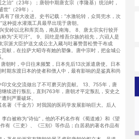
观之治”（23年）；唐朝中期唐玄宗（李隆基）统治时，
盛世”（29年）。
具有了很大改进。史书记载：“水激轮转，众筒兜水，次
力”这种提水灌溉工具最早出现于唐朝。
兴安岭以北和库页岛，南及南海。 8、唐太宗实行较开
称为“天可汗”。 9、回纥是维吾尔族的祖先，六诏人是
唐太宗派大臣护送文成公主入藏与吐蕃赞普松赞干布成
大贡献，在拉萨大昭寺有她的塑像。唐中宗时，把金城公
系。
。唐朝时，中日往来频繁，日本先后13次派遣唐使。日本
朝时期东渡日本的使者和僧人中，最有影响的是鉴真和尚
印文化交流做出了不可磨灭的贡献。 13、755年，唐
继续进行叛乱，直到763年，唐朝才平定叛乱，安史之
产遭到严重破坏。
其名著《千金方》对我国的医药学发展影响巨大。后人
。李白被称为“诗仙”，他的不朽名作有《蜀道难》和《望
名作有《三吏》、《三别》等作品；白居易的著名作品有