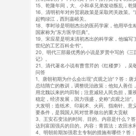
15、乾隆年间，大、小和卓兄弟发动叛乱，乾
16、清明初年对外贸易政策是采取闭关政策。“
起鸭绿江，西到嘉峪关。
18、李时珍是明朝杰出的医药学家，他用毕生
国家称为“东方医学巨典”。
19、宋应星是明末清初杰出的科学家，他编写
世纪的工艺百科全书”。
20、明代三部最优秀的小说是罗贯中写的《三
记》。
21、清代著名小说有曹雪芹的《红楼梦》，吴
问答
1、唐朝初期为什么会出现“贞观之治”？答：
总结隋亡的教训，调整统治政策；他知人善任
用北魏以来的均田制；注意减轻人民负担，重视
稳定，经济发展，国力强盛，史称“贞观之治”
大发明：造纸术、印刷术、火药、指南针。意
要条件，是我国人民对世界做出的重大贡献
3、王安石变法的时间、目的、内容是什么？答
达到富国强兵的目的。内容：青苗法；农田水
4、明朝前期加强君主专制的措施有哪些？答：