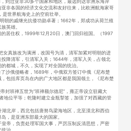
西洋，到过亚非30多个国家和地区，最远到达非洲东海岸
与亚非各国的经济文化交流和友好往来，比欧洲航海家哥
纪，是世界航海史上的空前壮举。
明朝的戚继光抗倭功勋卓著；1662年，郑成功从荷兰殖
民族英雄。
居住权，1999年12月20日，澳门回归祖国。（1997
。
帝，把女真族改为满洲，改国号为清，清军加紧对明朝的进
投降清军，引清军入关；1644年，清军入关，占领北
朝的都城，不久，实现了对全国的统治。
了沙俄侵略者，1689年，中俄双方签订中俄《尼布楚
域，包括库页岛在内的广大地区都是我国领土，《尼布楚
熙帝封班禅五世为“班禅额尔德尼”，雍正帝设立驻藏大
臣三者地位平等；乾隆时建立金瓶掣签，加强了对西藏的管
什湖北岸，西北包括唐努鸟梁海地区，北至漠北和西伯
群岛，是亚洲东部最大的国家。
于皇帝，负责处理军国大事，严厉压制反清思想，严密
义统治。