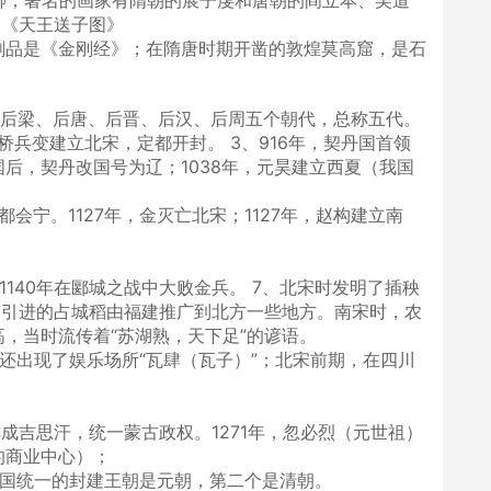
卿；著名的画家有隋朝的展子虔和唐朝的阎立本、吴道
为《天王送子图》
刷品是《金刚经》；在隋唐时期开凿的敦煌莫高窟，是石
现后梁、后唐、后晋、后汉、后周五个朝代，总称五代。
桥兵变建立北宋，定都开封。 3、916年，契丹国首领
后，契丹改国号为辽；1038年，元昊建立西夏（我国
都会宁。1127年，金灭亡北宋；1127年，赵构建立南
140年在郾城之战中大败金兵。 7、北宋时发明了插秧
南引进的占城稻由福建推广到北方一些地方。南宋时，农
，当时流传着“苏湖熟，天下足”的谚语。
还出现了娱乐场所“瓦肆（瓦子）”；北宋前期，在四川
称成吉思汗，统一蒙古政权。1271年，忽必烈（元世祖）
的商业中心）；
全国统一的封建王朝是元朝，第二个是清朝。