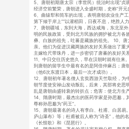
5、唐朝初期唐太宗（李世民）统治时出现“贞
经济空前繁荣，唐朝进入全盛时期，史称“开元
6、曲辕犁和筒车的出现，表明唐朝农业生产工
第下倾于岸上”“以灌稻田，日夜不息，绝胜人
7、唐朝疆域，东到大海，西达咸海，东北至外
明的民族政策，受到北方民族的拥护被北方各族
彝、白族的祖先，吐蕃是藏族的祖先。 10、
亲。他们为促进汉藏两族的友好关系做出了重
主嫁给尺带珠丹，进一步密切了唐蕃的友好关
11、中日交往历史悠久，早在汉朝时就有往来
到唐朝的留学生中最有名的是阿倍仲麻吕；唐
（他6次东渡日本，最后一次才成功）。
12、唐朝初年著名僧人玄奘西游天竺取经，为中
朝节度使安禄山发动叛乱，后来，其部将史思明
乱是唐朝由盛转衰的转折点；危害：使北方生
14、隋唐时期，最杰出的医药学家是孙思邈，
尊称孙思邈为“药王”。
15、唐朝最著名的诗人有李白、杜甫、白居易
庐山瀑布》等；杜甫被后人称为“诗圣”，他的
《长恨歌》和《琵琶行》。