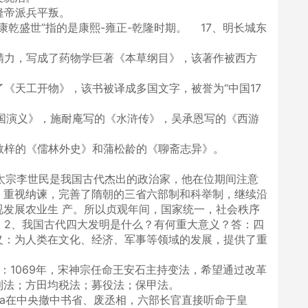
隆帝派兵平叛。
康乾盛世”指的是康熙-雍正-乾隆时期。 17、明长城东
精力，写成了药物学巨著《本草纲目》，该著作被西方
了《天工开物》，该书被译成多国文字，被誉为“中国17
国演义》，施耐庵写的《水浒传》，吴承恩写的《西游
敬梓的《儒林外史》和蒲松龄的《聊斋志异》。
唐太宗李世民是我国古代杰出的政治家，他在位期间注意
，重视纳谏，完善了隋朝的三省六部制和科举制，继续沿
发展农业生 产。所以贞观年间，国家统一，社会秩序
。 2、我国古代四大发明是什么？有何重大意义？答：四
义：为人类在文化、经济、军事等领域的发展，提供了重
：1069年，宋神宗任命王安石主持变法，希望通过改革
利法；方田均税法；募役法；保甲法。
a在中央撤中书省、废丞相，六部长官直接听命于皇