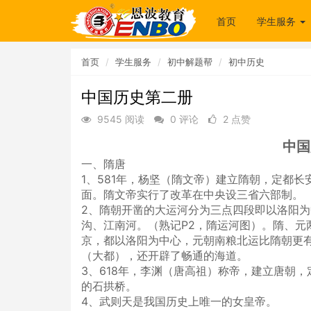
首页
学生服务
首页
学生服务
初中解题帮
初中历史
中国历史第二册
9545 阅读
0 评论
2 点赞
中国
一、隋唐
1、581年，杨坚（隋文帝）建立隋朝，定都长
面。隋文帝实行了改革在中央设三省六部制。
2、隋朝开凿的大运河分为三点四段即以洛阳
沟、江南河。（熟记P2，隋运河图）。隋、元
京，都以洛阳为中心，元朝南粮北运比隋朝更
（大都），还开辟了畅通的海道。
3、618年，李渊（唐高祖）称帝，建立唐朝
的石拱桥。
4、武则天是我国历史上唯一的女皇帝。