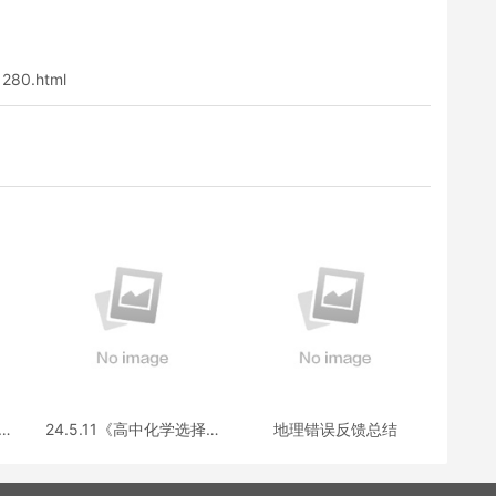
1280.html
选择
24.5.11《高中化学选择性
地理错误反馈总结
疑
必修三》答疑