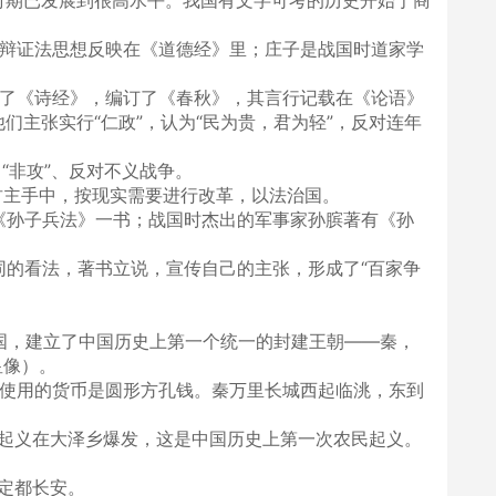
时期已发展到很高水平。我国有文字可考的历史开始于商
素辩证法思想反映在《道德经》里；庄子是战国时道家学
理了《诗经》，编订了《春秋》，其言行记载在《论语》
们主张实行“仁政”，认为“民为贵，君为轻”，反对连年
、“非攻”、反对不义战争。
君主手中，按现实需要进行改革，以法治国。
《孙子兵法》一书；战国时杰出的军事家孙膑著有《孙
同的看法，著书立说，宣传自己的主张，形成了“百家争
六国，建立了中国历史上第一个统一的封建王朝——秦，
皇像）。
一使用的货币是圆形方孔钱。秦万里长城西起临洮，东到
民起义在大泽乡爆发，这是中国历史上第一次农民起义。
，定都长安。