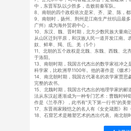
中，东晋军队以少胜多，击败前秦军队。
8、南朝的四个政权依次是宋、齐、梁、陈，
9、南朝时，扬州、荆州是江南生产丝织品最
广州）成为海外贸易中心，
10、东汉、魏、晋时期，北方少数民族大量南
从山区迁到平原，和汉族人民一道开发江南。
奴、鲜卑、羯、氐、羌（5个）
11、北朝的五个政权是北魏、东魏、西魏、北
于洛阳。
13、南朝时期，我国古代杰出的数学家祖冲之
科学家，比欧洲早1100年。他的著作是《缀术
14、南北朝时期，我国古代著名的农学家贾思
完整的农书。
15、北魏时期，我国古代杰出的地理学家的郦
法从东汉起逐渐成为一种专门艺术：曹魏时钟繇
作是《兰亭序》，此书有“天下第一行书”的美
17、东晋画家顾恺之的名人有《女史箴图》和
18、石窟艺术是雕塑艺术的杰出代表。南北朝