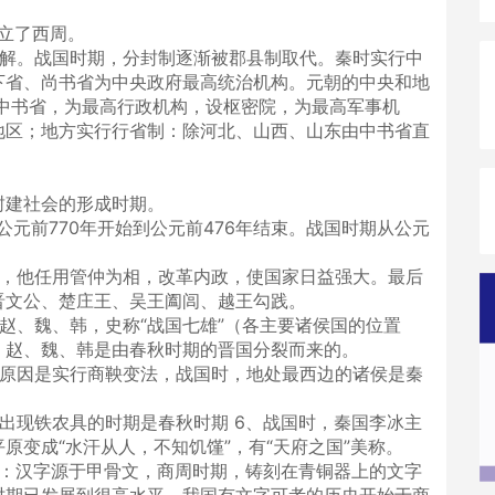
建立了西周。
瓦解。战国时期，分封制逐渐被郡县制取代。秦时实行中
下省、尚书省为中央政府最高统治机构。元朝的中央和地
中书省，为最高行政机构，设枢密院，为最高军事机
地区；地方实行行省制：除河北、山西、山东由中书省直
封建社会的形成时期。
元前770年开始到公元前476年结束。战国时期从公元
公，他任用管仲为相，改革内政，使国家日益强大。最后
晋文公、楚庄王、吴王阖闾、越王勾践。
赵、魏、韩，史称“战国七雄”（各主要诸侯国的位置
。赵、魏、韩是由春秋时期的晋国分裂而来的。
要原因是实行商鞅变法，战国时，地处最西边的诸侯是秦
出现铁农具的时期是春秋时期 6、战国时，秦国李冰主
原变成“水汗从人，不知饥馑”，有“天府之国”美称。
）：汉字源于甲骨文，商周时期，铸刻在青铜器上的文字