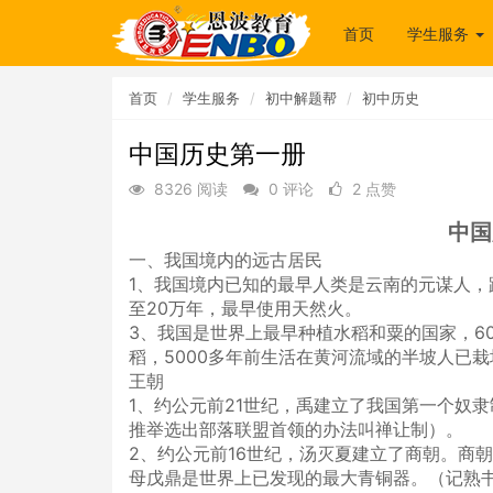
首页
学生服务
首页
学生服务
初中解题帮
初中历史
中国历史第一册
8326 阅读
0 评论
2 点赞
中国
一、我国境内的远古居民
1、我国境内已知的最早人类是云南的元谋人，距
至20万年，最早使用天然火。
3、我国是世界上最早种植水稻和粟的国家，6
稻，5000多年前生活在黄河流域的半坡人已
王朝
1、约公元前21世纪，禹建立了我国第一个奴
推举选出部落联盟首领的办法叫禅让制）。
2、约公元前16世纪，汤灭夏建立了商朝。商
母戊鼎是世界上已发现的最大青铜器。（记熟书