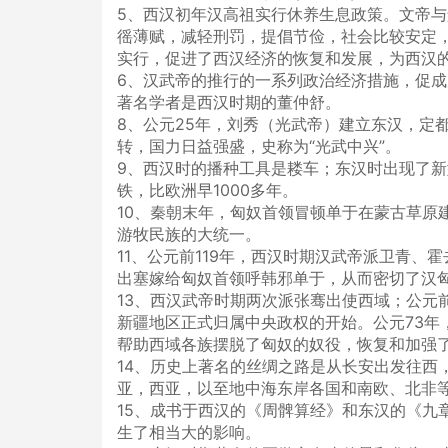
5、西汉初年汉高祖实行休养生息政策。文帝
徭薄赋，减轻刑罚，提倡节俭，社会比较安定
实行，促进了西汉经济的恢复和发展，为西汉
6、汉武帝的推行的一系列政治经济措施，促成
著名学者是西汉时期的董仲舒。
8、公元25年，刘秀（光武帝）建立东汉，定
转，国力日益强盛，史称为“光武中兴”。
9、西汉时的播种工具是耧车；东汉时出现了
铁，比欧洲早1000多年。
10、秦朝末年，匈奴首领冒顿单于在蒙古草原
游牧民族的大统一。
11、公元前119年，西汉时期汉武帝派卫青、
出塞嫁给匈奴首领呼韩邪单于，从而密切了汉
13、西汉武帝时期两次派张骞出使西域；公元
新疆地区正式归属中央政权的开始。公元73年
帮助西域各族摆脱了匈奴的奴役，恢复和加强
14、历史上著名的丝绸之路是从长安出发往西
亚，西亚，以至地中海东岸各国和南欧、北非
15、成书于西汉的《周髀算经》和东汉的《九
生了相当大的影响。