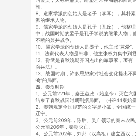
叫金文，又称钟鼎文。雕塑艺术在商朝和西周
朝。
8、道家学派的创始人是老子（李耳），其朴
派的继承人物。
9、儒家学派的创始人是孔子（孔丘），他整
中；战国时期的孟子是孔子学说的继承人物，他
不断的兼并战争。
10、墨家学派的创始人是墨子，他主张“兼爱”
11、法家代表人物是韩非，他主张权力集中到
12、孙武是春秋晚期齐国杰出的军事家，著有
膑兵法》。
13、战国时期，许多思想家对社会变化提出不
鸣”的局面。
四、秦汉时期
1、公元前221年，秦王嬴政（始皇帝）灭亡
结束了春秋战国时期割据局面。（书P44秦始
2、秦朝规定全国规范的文字是小篆，全国统
辽宁。
3、公元前209年，陈胜、吴广领导的秦末农
公元前206年，秦朝灭亡。
4、公元前202年，刘邦（汉高祖）建立西汉