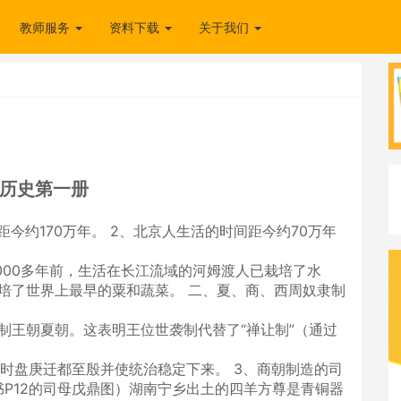
教师服务
资料下载
关于我们
历史第一册
今约170万年。 2、北京人生活的时间距今约70万年
000多年前，生活在长江流域的河姆渡人已栽培了水
栽培了世界上最早的粟和蔬菜。 二、夏、商、西周奴隶制
隶制王朝夏朝。这表明王位世袭制代替了“禅让制”（通过
朝时盘庚迁都至殷并使统治稳定下来。 3、商朝制造的司
P12的司母戊鼎图）湖南宁乡出土的四羊方尊是青铜器