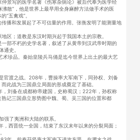
张仲景写的医学名著《伤寒杂病论》被后代奉为医学经
“麻沸散”，他是世界上最早用全身麻醉方法做手术的医
的“五禽戏”。
的传播和发展起了不可估量的作用。张衡发明了能测量地
中原地区；道教是东汉时期兴起于我国本土的宗教。
是一部不朽的史学名著，叙述了从黄帝到汉武帝时期的
传体通史。
艺术珍品。秦始皇陵兵马俑是迄今世界上出土的最大艺
是官渡之战。208年，曹操率大军南下，同孙权、刘备
，而此战为三国鼎立局面的形成奠定了基础。
1年，刘备在成都称帝建国，史称蜀汉；222年，孙权称
（熟记三国鼎立形势图中魏、蜀、吴三国的位置和都
。
，加强了夷洲和大陆的联系。
80年，西晋统一全国，结束了东汉末年以来的分裂局面；
亡。
383年，前秦苻坚率大军南下进攻东晋，在淝水之战