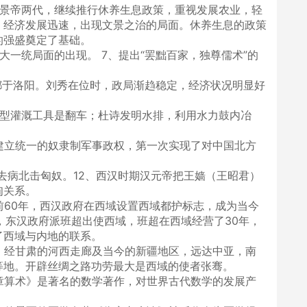
与景帝两代，继续推行休养生息政策，重视发展农业，轻
，经济发展迅速，出现文景之治的局面。休养生息的政策
的强盛奠定了基础。
大一统局面的出现。 7、提出“罢黜百家，独尊儒术”的
都于洛阳。刘秀在位时，政局渐趋稳定，经济状况明显好
新型灌溉工具是翻车；杜诗发明水排，利用水力鼓内冶
建立统一的奴隶制军事政权，第一次实现了对中国北方
霍去病北击匈奴。12、西汉时期汉元帝把王嫱（王昭君）
匈关系。
前60年，西汉政府在西域设置西域都护标志，成为当今
，东汉政府派班超出使西域，班超在西域经营了30年，
了西域与内地的联系。
，经甘肃的河西走廊及当今的新疆地区，远达中亚，南
等地。开辟丝绸之路功劳最大是西域的使者张骞。
章算术》是著名的数学著作，对世界古代数学的发展产