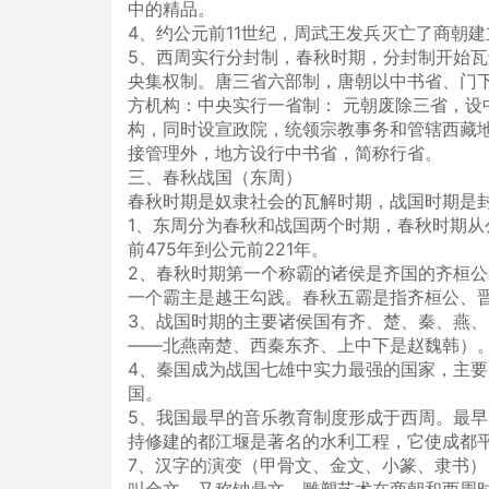
中的精品。
4、约公元前11世纪，周武王发兵灭亡了商朝
5、西周实行分封制，春秋时期，分封制开始
央集权制。唐三省六部制，唐朝以中书省、门
方机构：中央实行一省制： 元朝废除三省，设
构，同时设宣政院，统领宗教事务和管辖西藏
接管理外，地方设行中书省，简称行省。
三、春秋战国（东周）
春秋时期是奴隶社会的瓦解时期，战国时期是
1、东周分为春秋和战国两个时期，春秋时期从公
前475年到公元前221年。
2、春秋时期第一个称霸的诸侯是齐国的齐桓
一个霸主是越王勾践。春秋五霸是指齐桓公、
3、战国时期的主要诸侯国有齐、楚、秦、燕、
——北燕南楚、西秦东齐、上中下是赵魏韩）
4、秦国成为战国七雄中实力最强的国家，主
国。
5、我国最早的音乐教育制度形成于西周。最早
持修建的都江堰是著名的水利工程，它使成都平
7、汉字的演变（甲骨文、金文、小篆、隶书