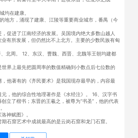
都城均在建康。
多的地方，涌现了建康、江陵等重要商业城市，番禺（今
迁，促进了江南经济的发展。吴国境内绝大多数山越人
农业有所发展，但仍然比不上北方。主要的少数民族有匈
齐、北周。 12、东汉、曹魏、西晋、北魏等王朝均建都
是世界上最先把圆周率的数值精确到小数点后七位数的
》
勰，他著有的《齐民要术》是我国现存最早的，内容最
道元，他的综合性地理著作是《水经注》。 16、汉字书
创立了楷书；东晋的王羲之，被尊为“书圣”，他的代表
誉。
《洛神赋图》。
时期石窟艺术中成就最高的是云岗石窟和龙门石窟。