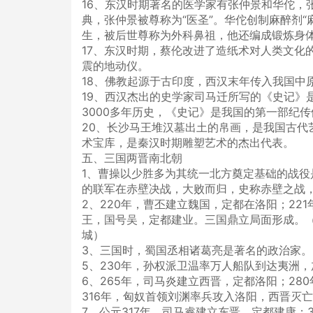
16、东汉时期著名的医学家有张仲景和华佗，
典，张仲景被尊称为“医圣”。华佗创制麻醉剂
生，被后世尊称为外科鼻祖，他还编成锻炼身体
17、东汉时期，蔡伦改进了造纸术对人类文化
震的地动仪。
18、佛教起源于古印度，西汉末年传入我国
19、西汉杰出的史学家司马迁所写的《史记》
3000多年历史，《史记》是我国的第一部纪
20、长沙马王堆汉墓出土的帛画，是我国古代
术宝库，是秦汉时期雕塑艺术的杰出代表。
五、三国两晋南北朝
1、曹操以少胜多为其统一北方奠定基础的战役
的联军在赤壁决战，大败而归，史称赤壁之战
2、220年，曹丕建立魏国，定都在洛阳；22
王，国号吴，定都建业。三国鼎立局面形成。
城）
3、三国时，蜀国丞相诸葛亮是著名的政治家
5、230年，孙权派卫温率万人船队到达夷洲
6、265年，司马炎建立西晋，定都洛阳；2
316年，匈奴首领刘渊率兵攻入洛阳，西晋灭
7、公元317年，司马睿建立东晋，定都建康；