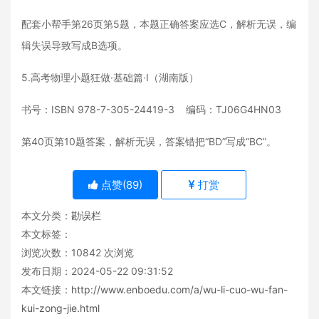
配套小帮手第26页第5题，本题正确答案应选C，解析无误，编
辑失误导致写成B选项。
5.高考物理小题狂做·基础篇·Ⅰ（湖南版）
书号：ISBN 978-7-305-24419-3 编码：TJ06G4HN03
第40页第10题答案，解析无误，答案错把“BD”写成“BC”。
点赞(
89
)
打赏
本文分类：
勘误栏
本文标签：
浏览次数：
10842
次浏览
发布日期：2024-05-22 09:31:52
本文链接：
http://www.enboedu.com/a/wu-li-cuo-wu-fan-
kui-zong-jie.html