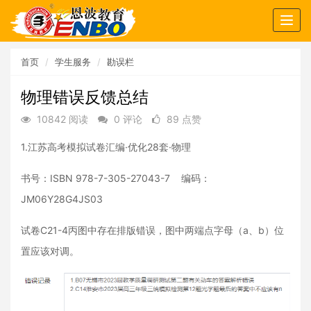
Togg
navig
首页
学生服务
勘误栏
物理错误反馈总结
10842 阅读
0 评论
89 点赞
1.江苏高考模拟试卷汇编·优化28套·物理
书号：ISBN 978-7-305-27043-7 编码：
JM06Y28G4JS03
试卷C21-4丙图中存在排版错误，图中两端点字母（a、b）位
置应该对调。