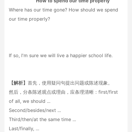
How to spend our time properly
Where has our time gone? How should we spend
our time properly?
If so, I'm sure we will live a happier school life.
【解析】
首先，使用疑问句提出问题或陈述现象。
然后，分条陈述观点或理由，应条理清晰：first/first
of all, we should ...
Second/besides/next ...
Third/then/at the same time ...
Last/finally, ...