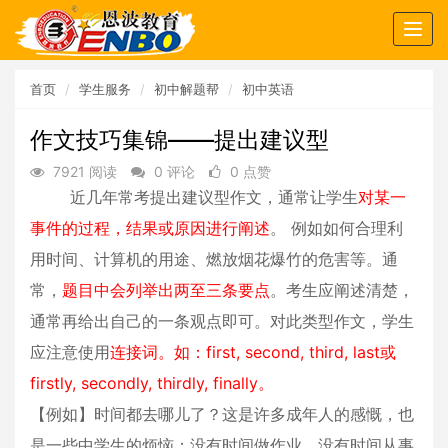
Togg
navig
首页
学生服务
初中解题帮
初中英语
作文技巧集锦——提出建议型
7921 阅读
0 评论
0 点赞
近几年常考提出建议型作文，通常让学生
对某一
事件的过程，结果或原因进行阐述
。 例如如何合理利
用时间、计算机的用途、燃放烟花爆竹的危害等。通
常，
题目中会列举出两至三条要点
。考生应阐述清楚，
通常再给出自己的一条观点即可。对此类型作文，学生
应注意使用
连接词。如：first, second, third, last或
firstly, secondly, thirdly, finally。
【例如】时间都去哪儿了？这是许多成年人的感慨，也
是一些中学生的烦恼：没有时间做作业、没有时间从事