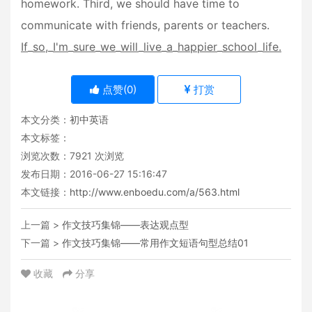
homework. Third, we should have time to
communicate with friends, parents or teachers.
If
_
so,
_
I'm
_
sure
_
we
_
will
_
live
_
a
_
happier
_
school
_
life.
点赞(
0
)
打赏
本文分类：
初中英语
本文标签：
浏览次数：
7921
次浏览
发布日期：2016-06-27 15:16:47
本文链接：
http://www.enboedu.com/a/563.html
上一篇 >
作文技巧集锦——表达观点型
下一篇 >
作文技巧集锦——常用作文短语句型总结01
收藏
分享