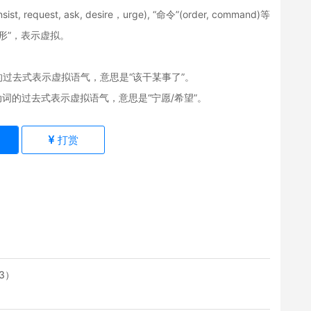
t, request, ask, desire，urge), “命令”(order, command)等
原形”，表示虚拟。
常用动词的过去式表示虚拟语气，意思是“该干某事了”。
动词常用动词的过去式表示虚拟语气，意思是“宁愿/希望”。
)
打赏
3）