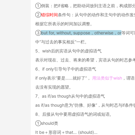
①倒装：把if省略，把助动词放到主语之前，构成部
②
错综时间
条件句：从句中的动作和主句中的动作发
根据它所表示的时间加以调整。
③
but for, without, suppose，otherwise，or
等词可
中“与过去的事实相反”一栏。
5、wish后的宾语从句中的虚拟语气
表示对现在、过去、将来的希望，宾语从句的时态参考
6、if only引导句子中的虚拟语气
if only表示“要是……就好了”，
用法类似于wish
，谓语
去没有实现的愿望。
7、as if/as though从句中的虚拟语气
as if/as though意为“仿佛、好像”，从句时态与
8、后接从句中要用虚拟语气的词或短语,
①should类
It be＋形容词＋that… (should)…