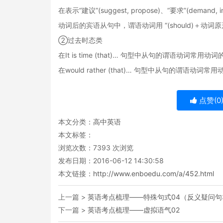
在表示“建议”(suggest, propose)、“要求”(demand, insis
动词后的宾语从句中，谓语动词用 “(should)＋动词
②过去时态类
在It is time (that)… 句型中从句的谓语动词
在would rather (that)… 句型中从句的谓语
点赞(
0
本文分类：
高中英语
本文标签：
浏览次数：
7393
次浏览
发布日期：2016-06-12 14:30:58
本文链接：
http://www.enboedu.com/a/452.html
上一篇 >
英语考点梳理——特殊句式04（反义疑问句
下一篇 >
英语考点梳理——虚拟语气02