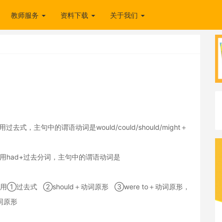
教师服务
资料下载
关于我们
主句中的谓语动词是would/could/should/might＋
用had+过去分词，主句中的谓语动词是
过去式 ②should＋动词原形 ③were to＋动词原形，
动词原形