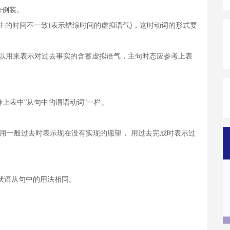
分倒装。
生的时间不一致(表示错综时间的虚拟语气)，这时动词的形式要
以用来表示对过去事实的含蓄虚拟语气，主句时态应参考上表
上表中“从句中的谓语动词”一栏。
用一般过去时表示现在没有实现的愿望， 用过去完成时表示过
if条件状语从句中的用法相同。