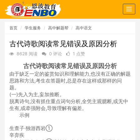
Togg
navig
首页
学生服务
高中解题帮
高中语文
古代诗歌阅读常见错误及原因分析
8628 阅读
0 评论
1 点赞
古代诗歌阅读常见错误及原因分析
由于缺乏一定的鉴赏知识和理解能力,也没有正确的解题
思路和方法,考生在答题时,总是存在这样或那样的问
题。
(一)先入为主,妄加推断。
脱离诗句,没有抓住重点词句分析,全凭主观臆断,或无中
生有,或牵强附会,导致理解有偏差。
示例
生查子·独游西岩①
辛弃疾