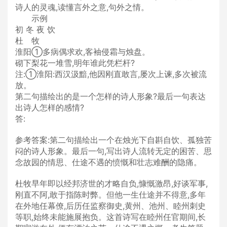
诗人的灵魂,读懂言外之意,句外之情。
示例
初 冬 夜 饮
杜 牧
淮阳①多病偶求欢,客袖侵霜与烛盘。
砌下梨花一堆雪,明年谁此凭栏杆?
注:①淮阳:西汉汲黯,他因刚直敢言,屡次上谏,多次被流
放。
第二句描绘出的是一个怎样的诗人形象?最后一句表达
出诗人怎样的感情?
答:
参考答案:第二句描绘出一个在烛光下自斟自饮、孤独苦
闷的诗人形象。最后一句,写出诗人流转无定的困苦、思
念故园的情思、仕途不遇的愤慨和壮志难酬的隐痛。
杜牧早年即以经邦济世的才略自负,慷慨激昂,好谈军事,
刚直不阿,敢于指陈时弊。但他一生仕途并不得意,多年
在外地任幕僚,后历任监察御史,黄州、池州、睦州刺史
等职,始终未能施展抱负。这首诗写在睦州任官期间,长