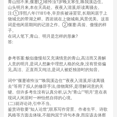
青山招不来,偃蹇②谁怜汝?岁晚太寒生,唤我溪边住。
山头明月来,本在天高处。夜夜入清溪,听读离骚去。
注:①淳熙八年(1181)冬,辛弃疾被诬罢官,长期闲居于上
饶城北的带湖之畔。西岩就在上饶城南,风景优美。这首
词是他闲居期间的记游之作。②偃蹇:高耸、傲慢的样
子。
在词人笔下,青山、明月是怎样的形象?
答:
参考答案:貌似傲慢却又充满情意的青山,高洁而又善解
人意的明月,是词人想象中理想人格的化身,没有世俗偏
见,高洁、正直而又纯洁,是词人被贬独游时的知音。
词中“偃蹇谁怜汝”“唤我溪边住”“夜夜入清溪,听读离骚
去”等用了拟人的修辞手法,借物寓怀,是理解词意的关
键。但许多考生没有认真分析,认为“青山”“明月”意在表
现词人闲居时一种怡然自得的心境。
(二)就诗论诗,引申不当。
鉴赏诗歌要“知人论世”,联系写作背景、作者生平、诗歌
风格等方面去体味,不能拘泥于诗句本身,而应该去体察