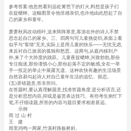
参考答案:他忽然看到远处篱笆下的灯火,料想是孩子们
在捉蟋蟀。这幅图景令他倍感亲切,也许他由此想起了自
己的家乡和童年。
萧萧秋风吹动梧叶,送来阵阵寒意,客游在外的诗人不禁
思念起自己的家乡。三、四两句写儿童挑促织,表面上看
似乎与“客情”无关,实际上是用儿童的快乐——无忧无虑,
来反衬自己旅居的孤独和愁思。这两句,从庭内移到户
外,来了个大跨度的跳跃。儿童夜捉蟋蟀,兴致勃勃,那份
专注痴迷,那份谨慎小心,那份起落不定的敏感,全在一举
手一投足的举止中展露无遗。这种欢快有趣的生活场景
自然容易勾起诗人对自己童年生活的追忆、留恋。
(五)弄错题意,答非所问。
在答题时,要认真理解题意,找准答题角度:是分析语言,还
是分析思想内容,抑或是鉴赏表达技巧。有些考生匆忙下
笔,不仔细读题,所答的内容与题目要求相差甚远。
示例
雨 过 山 村
王 建
雨里鸡鸣一两家,竹溪村路板桥斜。