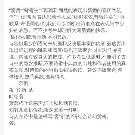
“洞房”“鸳鸯被”“玳瑁床”固然能表现出新婚的喜庆气氛,
但“垂杨”常常表达思亲怀人,如“杨柳依依,昔我往矣”。再
联系“寄语同心伴”,我们可以判断出诗歌意在表现闺中少
妇的哀愁。而不少考生却理解为写新婚的快乐。
(四)不明隐含推断,不明典故。
诗歌以最少的语句来刻画和反映最丰富的内容,必然要出
现思维进程的跳跃和高度概括,连缀聚合,才能对作品意
境、内涵有较真切的把握。许多考生做题时,不能明了古
诗中的隐含推断,不明诗歌中典故的出处和作者使用的真
实意图,对诗歌的内容做出错误解读。建议连缀聚合,整
体悟意,熟悉典故,据典得意。
示例
夜 书 所 见
叶绍翁
萧萧梧叶送寒声,江上秋风动客情。
知有儿童挑促织,夜深篱落一灯明。
诗人在诗中是怎样写“客情”的?请结合诗句赏析。
答: