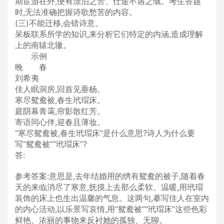
期宦游在外,便有漂泊之苦、仕途不遇之慨。考生答题
时,无法准确把握诗歌愁苦的内容。
(三)不能迁移,会错诗意。
呆板联系所学的知识,来分析它们特定的内涵,造成理解
上的南辕北辙。
示例
晚 春
刘希夷
佳人眠洞房,回首见垂杨。
寒尽鸳鸯被,春生玳瑁床。
庭阴幕青霭,帘影散红芳。
寄语同心伴,迎春且薄妆。
“寒尽鸳鸯被,春生玳瑁床”是什么意思?诗人为什么要
写“鸳鸯被”“玳瑁床”?
答:
参考答案:意思是,去年结婚用的绣有鸳鸯的被子,随着春
天的来临消尽了寒意,抚摸上去那么柔软、温暖,用玳瑁
装饰的床上也生出温馨的气息。这两句,摹写佳人在室内
的内心活动,以乐景写哀情,用“鸳鸯被”“玳瑁床”这些色彩
鲜艳、浓丽的事物来反衬她的孤独、无聊。