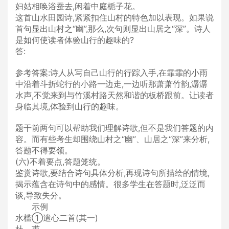
妇姑相唤浴蚕去,闲着中庭栀子花。
这首山水田园诗,紧紧扣住山村的特色加以表现。如果说
首句显出山村之“幽”,那么,次句则显出山居之“深”。诗人
是如何使读者体验山行的趣味的?
答:
参考答案:诗人从写自己山行的行踪入手,在霏霏的小雨
中沿着斗折蛇行的小路一边走,一边听那萧萧竹韵,潺潺
水声,不觉来到与竹溪村路天然和谐的板桥跟前。让读者
身临其境,体验到山行的趣味。
题干前两句可以帮助我们理解诗歌,但不是我们答题的内
容。而有些考生却围绕山村之“幽”、山居之“深”来分析,
答题不得要领。
(六)不着要点,答题笼统。
鉴赏诗歌,要结合诗句具体分析,再现诗句所描绘的情境,
揭示蕴含在诗句中的感情。很多学生在答题时,泛泛而
谈,导致失分。
示例
水槛①遣心二首(其一)