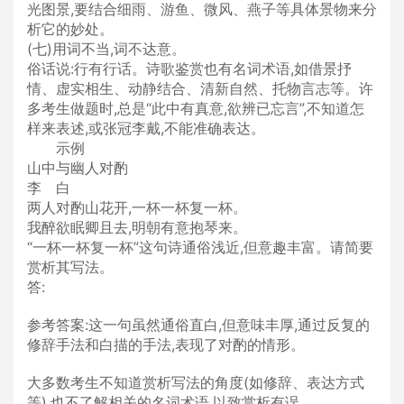
光图景,要结合细雨、游鱼、微风、燕子等具体景物来分
析它的妙处。
(七)用词不当,词不达意。
俗话说:行有行话。诗歌鉴赏也有名词术语,如借景抒
情、虚实相生、动静结合、清新自然、托物言志等。许
多考生做题时,总是“此中有真意,欲辨已忘言”,不知道怎
样来表述,或张冠李戴,不能准确表达。
示例
山中与幽人对酌
李 白
两人对酌山花开,一杯一杯复一杯。
我醉欲眠卿且去,明朝有意抱琴来。
“一杯一杯复一杯”这句诗通俗浅近,但意趣丰富。请简要
赏析其写法。
答:
参考答案:这一句虽然通俗直白,但意味丰厚,通过反复的
修辞手法和白描的手法,表现了对酌的情形。
大多数考生不知道赏析写法的角度(如修辞、表达方式
等),也不了解相关的名词术语,以致赏析有误。