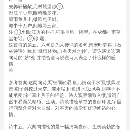
杜 甫
去郭轩楹敞,无村眺望赊②。
澄江平少岸,幽树晚多花。
细雨鱼儿出,微风燕子斜。
城中十万户,此地两三家。
注:①水槛:江边的栏杆,可供垂钓、眺望。在成都杜甫草
堂附近。②赊:远。
这首诗的第五、六句是为人传诵的名句,南宋叶梦得《石
林诗话》称其“缘情体物,自有天然之妙”。请你谈谈这两
句诗的“妙”处,并结合全诗说说诗人表达了什么样的感
情。
答:
参考答案:这两句诗,写细雨轻洒,鱼儿嬉戏于水面;微风吹
拂,燕子斜掠过天空。若雨猛,则鱼潜水底;风急,则燕子不
能承受;“斜”写出燕子的轻盈。诗人观察细致入微,遣词自
然平易而又精巧、生动。诗歌描绘草堂的自然环境,字里
行间蕴含着对大自然、对春天的热爱和优游闲适的心
情。
诗中五、六两句描绘的是一幅清新自然、生机勃勃的春