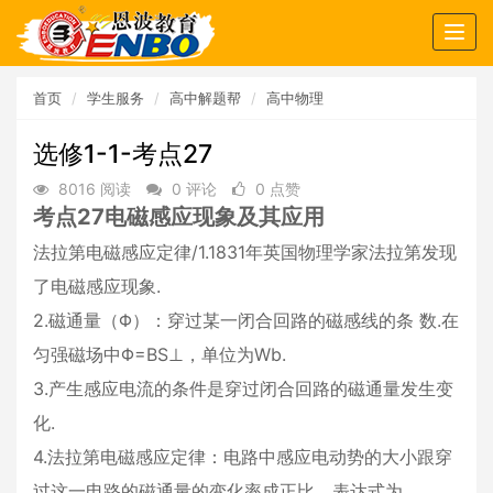
Togg
navig
首页
学生服务
高中解题帮
高中物理
选修1-1-考点27
8016 阅读
0 评论
0 点赞
考点27电磁感应现象及其应用
法拉第电磁感应定律/1.1831年英国物理学家法拉第发现
了电磁感应现象.
2.磁通量（Φ）：穿过某一闭合回路的磁感线的条 数.在
匀强磁场中Φ=BS⊥，单位为Wb.
3.产生感应电流的条件是穿过闭合回路的磁通量发生变
化.
4.法拉第电磁感应定律：电路中感应电动势的大小跟穿
过这一电路的磁通量的变化率成正比，表达式为