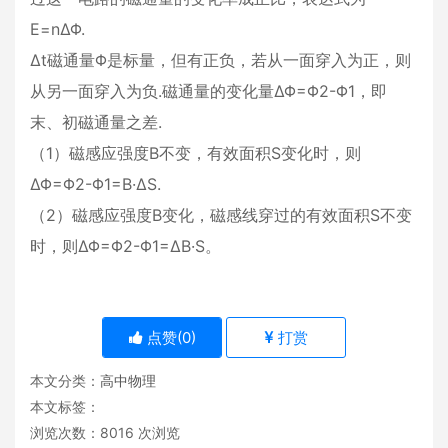
E=nΔΦ.
Δt磁通量Φ是标量，但有正负，若从一面穿入为正，则
从另一面穿入为负.磁通量的变化量ΔΦ=Φ2-Φ1，即
末、初磁通量之差.
（1）磁感应强度B不变，有效面积S变化时，则
ΔΦ=Φ2-Φ1=B·ΔS.
（2）磁感应强度B变化，磁感线穿过的有效面积S不变
时，则ΔΦ=Φ2-Φ1=ΔB·S。
点赞(
0
)
打赏
本文分类：
高中物理
本文标签：
浏览次数：
8016
次浏览