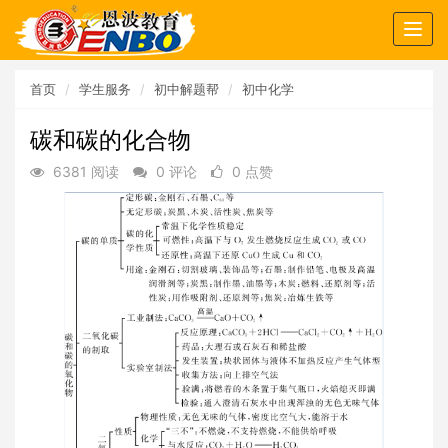
Togg
navig
首页
学生服务
初中解题帮
初中化学
碳和碳的化合物
6381 阅读
0 评论
0 点赞