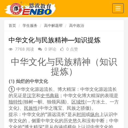
Togg
navig
首页
学生服务
高中解题帮
高中政治
中华文化与民族精神—知识提炼
7768 阅读
0 评论
0 点赞
中华文化与民族精神（知识
提炼）
(
1
)
灿烂的中华文化
①
中华文化源远流长、博大精深：中华文化源远流长
的见证是
汉字
和
史书典籍
；中华文化博大精深的表现是
独特性
(独树一帜、独领风骚)、
区域性
(一方水土、一方
文化)、
民族性
(中华之瑰宝、民族之骄傲)。
提示：中华文化的
“
源远流长
”
是从
时间
或
纵向
上认识中
华文化的，侧重中华文化的历史悠久和没有中断；中华
文化的
“
博大精深
”
是从
内涵
或
横向
上认识中华文化的，