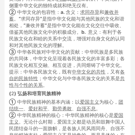
侧重中华文化的独特成就和绝无仅有。
②
中华文化的包容性：
a.
含义：
求同存异
和
兼收并
蓄
。
“
求同存异
”
是指中华文化能与其他民族的文化和谐
相处，
“
兼收并蓄
”
是指中华文化能在文化交往中吸收、
借鉴其他民族文化中的积极成分。
b.
意义：有利于各
民族文化在和睦的关系中交流，增强对自身文化的认同
和对其他民族文化的理解。
③
中华各民族对中华文化的贡献：中华民族是多民族
的共同体，中华文化呈现着各民族文化的丰富多彩；各
民族文化相互交融、相互促进，共同熔铸了中华文化。
提示：中华各民族文化，既有
中华文化的共性
，又有
各
自的民族特性
；中华文化与中华各民族文化的关系是
共
性与个性的关系
。
(
2
)
弘扬和培育民族精神
①
中华民族精神的基本内涵：以
爱国主义
为核心，
团
结统一
、
爱好和平
、
勤劳勇敢
、
自强不息
。
②
中华民族精神的核心：中华民族精神的核心是
爱国
主义
。无论什么时期，爱国主义都是动员和鼓舞中国人
民团结奋斗的一面旗帜，是各族人民风雨同舟、自强不