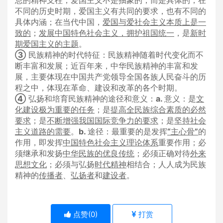
息的精神支柱；爱国主义不是抽象的，而是具体的；在
不同的历史时期，爱国主义有共同的要求，也有不同的
具体内涵；在当代中国，
爱国与爱社会主义本质上是一
致的
；
发展中国特色社会主义
，
拥护祖国统一
，是
新时
期爱国主义的主题
。
③
民族精神的时代特征：民族精神随着时代变化而不
断丰富和发展；近百年来，中华民族精神的丰富和发
展，主要体现在中国共产党领导全国各族人民奋斗的历
程之中，体现在革命、建设和改革的各个时期。
④
弘扬和培育民族精神的途径和意义：
a.
意义：是
文
化建设极为重要的任务
；是
提高全民族综合素质的必然
要求
；是
不断增强我国国际竞争力的要求
；是
坚持社会
主义道路的需要
。
b.
途径：最重要的是发挥
“
主心骨
”
的
作用，即发挥
中国特色社会主义理论体系
重要作用；必
须继承和发扬
中华民族的优良传统
；必须正确对待
外来
思想文化
；必须与弘扬
时代精神
相结合；人人成为民族
精神的
传播者
、
弘扬者
和
建设者
。
点赞(
0
)
打赏