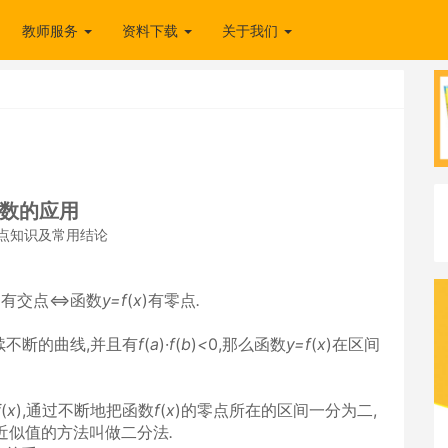
教师服务
资料下载
关于我们
数的应用
重点知识及常用结论
轴有交点⇔函数
y=f
(
x
)有零点
.
续不断的曲线,并且有
f
(
a
)·
f
(
b
)
<
0,那么函数
y=f
(
x
)在区间
f
(
x
),通过不断地把函数
f
(
x
)的零点所在的区间一分为二,
近似值的方法叫做二分法
.