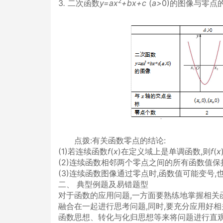
2
3
.
二次函数
y=ax
+bx+c
(
a>
0)的图像与零点
点拨:有关函数零点的结论:
(1)若连续函数
f
(
x
)在定义域上是单调函数,则
f
(
x
(2)连续函数相邻两个零点之间的所有函数值保
(3)连续函数图像通过零点时,函数值可能变号,
二、 典型例题及易错题型
对于函数的应用问题,一方面要熟练地掌握相关
融合在一起进行思考问题,同时,要充分应用好
函数思想、转化与化归思想等来将问题进行直观