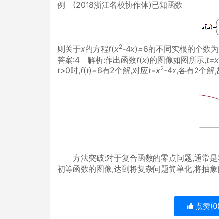
例 (2018浙江名校协作体)已知函数
2
则关于
x
的方程
f
(
x
-
4
x
)
=
6的不同实根的
答案:4 解析:作出函数
f
(
x
)的图像如图所示,
t=x
2
t>
0时,
f
(
t
)
=
6有2个解,对应
t=x
-
4
x
,各有2个解
方法突破:对于复合函数的零点问题,通常是
初等函数的图像,达到将复杂问题简单化,将抽象
点赞(
0