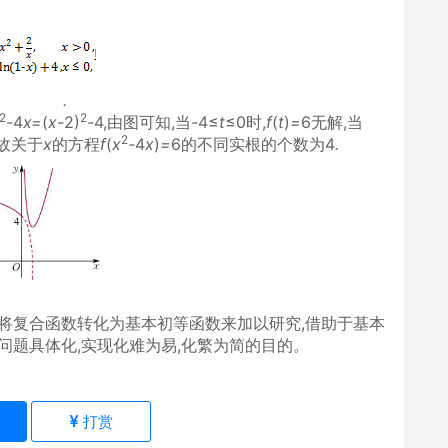
个数为
.
2
2
-
4
x=
(
x-
2)
-
4,由图可知,当
-
4≤
t
≤0时,
f
(
t
)
=
6无解,当
2
,故关于
x
的方程
f
(
x
-
4
x
)
=
6的不同实根的个数为4
.
将复合函数转化为基本初等函数来加以研究,借助于基本
问题具体化,实现化难为易,化繁为简的目的
。
)
打赏