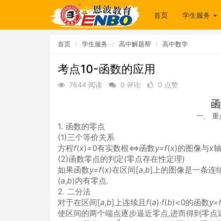
首页
学生服务
首页
学生服务
高中解题帮
高中数学
考点10-函数的应用
7644 阅读
0 评论
0 点赞
函
一、 
1
.
函数的零点
(1)三个等价关系
方程
f
(
x
)
=
0有实数根⇔函数
y=f
(
x
)的图像与
x
(2)函数零点的判定(零点存在性定理)
如果函数
y=f
(
x
)在区间[
a
,
b
]上的图像是一条连
(
a
,
b
)内有零点
.
2
.
二分法
对于在区间[
a
,
b
]上连续且
f
(
a
)·
f
(
b
)
<
0的函数
y=
使区间的两个端点逐步逼近零点,进而得到零点