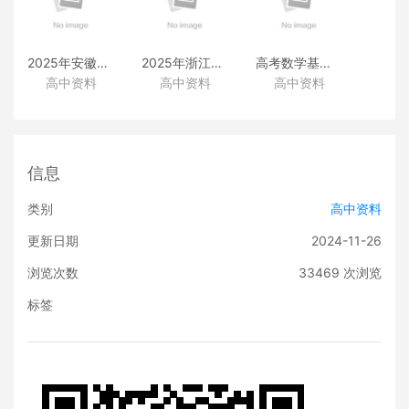
2025年安徽高考真题
2025年浙江高考真题
高考数学基础篇
高中资料
高中资料
高中资料
（化学）
（化学）
（类题拓展和变式练透）
信息
类别
高中资料
更新日期
2024-11-26
浏览次数
33469
次浏览
标签