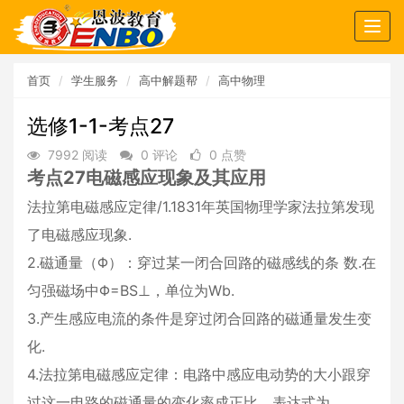
Togg
navig
首页
学生服务
高中解题帮
高中物理
选修1-1-考点27
7992 阅读
0 评论
0 点赞
考点27电磁感应现象及其应用
法拉第电磁感应定律/1.1831年英国物理学家法拉第发现
了电磁感应现象.
2.磁通量（Φ）：穿过某一闭合回路的磁感线的条 数.在
匀强磁场中Φ=BS⊥，单位为Wb.
3.产生感应电流的条件是穿过闭合回路的磁通量发生变
化.
4.法拉第电磁感应定律：电路中感应电动势的大小跟穿
过这一电路的磁通量的变化率成正比，表达式为