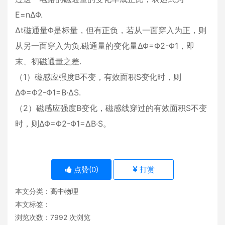
E=nΔΦ.
Δt磁通量Φ是标量，但有正负，若从一面穿入为正，则
从另一面穿入为负.磁通量的变化量ΔΦ=Φ2-Φ1，即
末、初磁通量之差.
（1）磁感应强度B不变，有效面积S变化时，则
ΔΦ=Φ2-Φ1=B·ΔS.
（2）磁感应强度B变化，磁感线穿过的有效面积S不变
时，则ΔΦ=Φ2-Φ1=ΔB·S。
点赞(
0
)
打赏
本文分类：
高中物理
本文标签：
浏览次数：
7992
次浏览