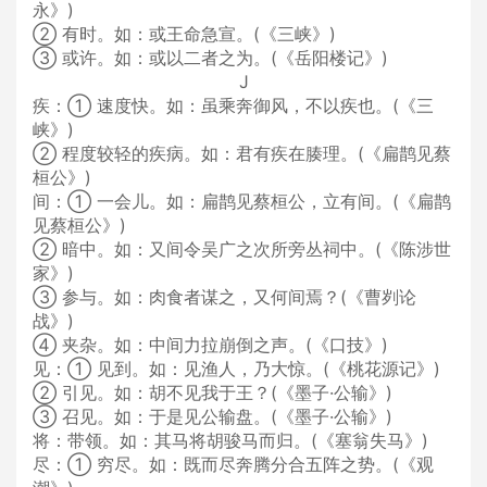
永》)
② 有时。如：或王命急宣。(《三峡》)
③ 或许。如：或以二者之为。(《岳阳楼记》)
J
疾：① 速度快。如：虽乘奔御风，不以疾也。(《三
峡》)
② 程度较轻的疾病。如：君有疾在腠理。(《扁鹊见蔡
桓公》)
间：① 一会儿。如：扁鹊见蔡桓公，立有间。(《扁鹊
见蔡桓公》)
② 暗中。如：又间令吴广之次所旁丛祠中。(《陈涉世
家》)
③ 参与。如：肉食者谋之，又何间焉？(《曹刿论
战》)
④ 夹杂。如：中间力拉崩倒之声。(《口技》)
见：① 见到。如：见渔人，乃大惊。(《桃花源记》)
② 引见。如：胡不见我于王？(《墨子·公输》)
③ 召见。如：于是见公输盘。(《墨子·公输》)
将：带领。如：其马将胡骏马而归。(《塞翁失马》)
尽：① 穷尽。如：既而尽奔腾分合五阵之势。(《观