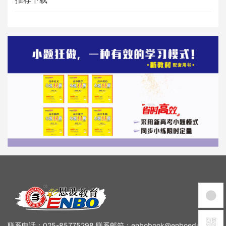
联系电话：025-85775298 联系邮箱：enbobook@enboedu.com