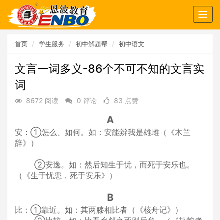
Togg
navig
首页
学生服务
初中解题帮
初中语文
文言一词多义-86个不可不知的文言实
词
8672 阅读
0 评论
83 点赞
A
安：①怎么、如何。如：安能辨我是雄雌（《木兰
辞》）
②安逸。如：然后知生于忧，而死于安乐也。
（《生于忧患，死于安乐》）
B
比：①靠近。如：其两膝相比者（《核舟记》）