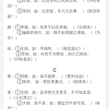
②比较。如：比吾乡邻之死则后矣。（《扑蛇者
说》）
③等到。如：比至陈，车六七百乘。（《陈涉世
家》）
鄙：①卑微。如：先帝不以臣卑鄙。（《出师表》）
②偏僻的地方。如：顾不如蜀鄙之僧哉。（《为
学》）
病：①生病。如：寻病终。（《桃花源记》）
②苦恼。如：向吾不为斯役，则久已病矣。
（《扑蛇者说》）
C
察：①明察。如：虽不能察。（《曹刿论战》）
②推举。 如：察臣孝廉洁。（《陈情表》）
差：①交错。如：其岸势犬牙差互，不可知其源。
（《小石潭记》）
②大致、差不多。如：撒盐空中差可拟。（《咏
雪》）