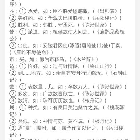
序》)
胜：① 承受。如：臣不胜受恩感激。(《出师表》)
② 美好的。如：予观夫巴陵胜状。(《岳阳楼记》)
③ 胜利。如：弗胜，守丞死。(《陈涉世家》)
使：① 派遣。如：桓侯故使人问之。(《扁鹊见蔡桓
公》)
② 出使。如：安陵君因使(派遣)唐雎使(出使)于秦。
(《唐雎不辱使命》)
市：买。如：愿为市鞍马。(《木兰辞》)
适：① 恰好。如：适与野情惬。(《鲁山山行》)
② 到……地方。如：余自齐安舟行适临汝。(《石钟山
记》)
数：① 表数量，几。如：卒数万人。(《陈涉世家》)
② 多次。如：广故数言欲亡。(《陈涉世家》)
③ 数清。如：珠可历历数也。(《核舟记》)
属：① 种类。如：有良田美池桑竹之属。(《桃花源
记》)
② 类似。如：神情与苏、黄不属。(《核舟记》)
③ 通“嘱”，嘱咐。如：属予作文以记之。(《岳阳楼
记》)