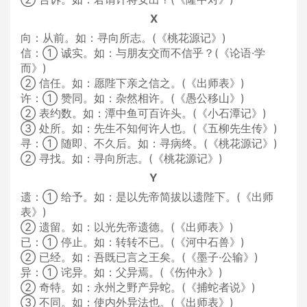
X
向：从前。如：寻向所志。(《桃花源记》)
信：① 诚实。如：与朋友交而不信乎？(《论语·学
而》)
② 信任。如：愿陛下亲之信之。(《出师表》)
许：① 赞同。如：杂然相许。(《愚公移山》)
② 表约数。如：潭中鱼可百许头。(《小石潭记》)
③ 处所。如：先生不知何许人也。(《五柳先生传》)
寻：① 随即、不久后。如：寻病终。(《桃花源记》)
② 寻找。如：寻向所志。(《桃花源记》)
Y
遗：① 给予。如：是以先帝简拔以遗陛下。(《出师
表》)
② 遗留。如：以光先帝遗德。(《出师表》)
已：① 停止。如：转转不已。(《河中石兽》)
② 已经。如：吾既已言之王矣。(《墨子·公输》)
异：① 诧异。如：父异焉。(《伤仲永》)
② 奇特。如：永州之野产异蛇。(《捕蛇者说》)
③ 不同。如：使内外异法也。(《出师表》)