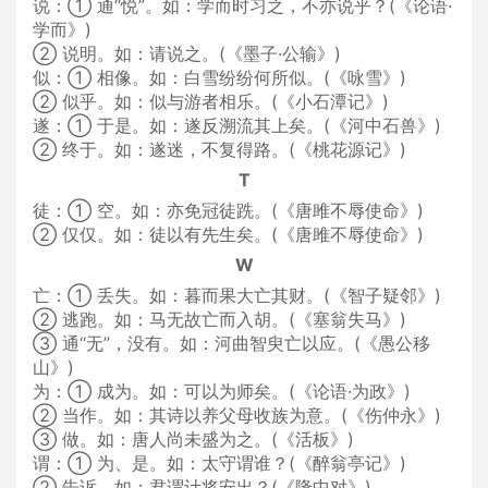
说：① 通“悦”。如：学而时习之，不亦说乎？(《论语·
学而》)
② 说明。如：请说之。(《墨子·公输》)
似：① 相像。如：白雪纷纷何所似。(《咏雪》)
② 似乎。如：似与游者相乐。(《小石潭记》)
遂：① 于是。如：遂反溯流其上矣。(《河中石兽》)
② 终于。如：遂迷，不复得路。(《桃花源记》)
T
徒：① 空。如：亦免冠徒跣。(《唐雎不辱使命》)
② 仅仅。如：徒以有先生矣。(《唐雎不辱使命》)
W
亡：① 丢失。如：暮而果大亡其财。(《智子疑邻》)
② 逃跑。如：马无故亡而入胡。(《塞翁失马》)
③ 通“无”，没有。如：河曲智臾亡以应。(《愚公移
山》)
为：① 成为。如：可以为师矣。(《论语·为政》)
② 当作。如：其诗以养父母收族为意。(《伤仲永》)
③ 做。如：唐人尚未盛为之。(《活板》)
谓：① 为、是。如：太守谓谁？(《醉翁亭记》)
② 告诉。如：君谓计将安出？(《隆中对》)