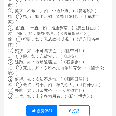
命》)
② 挺立、不弯曲。如：中通外直。(《爱莲说》)
指：① 指点、指出。如：皆指目陈胜。(《陈涉世
家》)
② 通“直”，一直。如：指通豫南。(《愚公移山》)
质：询问。如：援疑质理。(《送东阳马生》)
致：① 得到。如：无从致书以观。(《送东阳马生
序》)
② 招致。如：不可屈致也。(《隆中对》)
走：① 跑。如：几欲先走。(《口技》)
② 逃跑。如：老翁逾墙走。(《石壕吏》)
足：① 充足。如：杀所不足而争所有余。(《墨子·公
输》)
② 值得。如：衣沾不足惜。(《归园田居》)
卒：① 最终，终于。如：卒为众人。(《伤仲永》)
② 去世。如：月余亦卒。(《人琴俱亡》)
③ 士兵。如：士卒多为用者。(《陈涉世家》)
点赞(
83
)
打赏