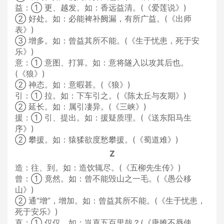
益：① 更、越发。如：香远益清。(《爱莲说》)
② 好处。如：必能裨补阙漏，有所广益。(《出师
表》)
③ 增多。如：曾益其所不能。(《生于忧患，死于安
乐》)
意：① 意图、打算。如：意将隧入以攻其后也。
(《狼》)
② 神态。如：意暇甚。(《狼》)
引：① 拉。如：下车引之。(《陈太丘与友期》)
② 延长。如：属引凄异。(《三峡》)
援：① 引、提出。如：援疑质理。(《送东阳马生
序》)
② 攀援。如：猿猱欲度愁攀援。(《蜀道难》)
Z
造：往、到。如：造饮辄尽。(《五柳先生传》)
曾：① 竟然。如：曾不能毁山之一毛。(《愚公移
山》)
② 通“增”，增加。如：曾益其所不能。(《生于忧患，
死于安乐》)
直：① 仅仅。如：岂直五百里哉？(《唐雎不辱使