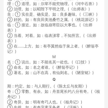
理：① 道理。如：尔辈不能究物理。(《河中石兽》)
② 治理。如：以昭陛下平明之理。(《出师表》)
良：① 实在是、确实是。如：良多趣味。(《三峡》)
② 好的。如：有良田美池桑竹之属。(《桃花源记》)
临：① 接近。如：故临崩寄臣以大事也。(《出师
表》)
② 当着、对着。如：临表涕零，不知所言。(《出师
表》)
③ 在……上方。如：有亭翼然临于泉上者。(《醉翁亭
记》)
M
名：① 说出。如：不能名其一处也。(《口技》)
② 命名。如：名之者谁。(《醉翁亭记》)
③ 著名。如：山不在高，有仙则名。(《陋室铭》)
Q
期：约定。如：与人期行。(《陈太丘与友期》)
奇：① 零数、有余。如：舟首尾长约八分有奇。(《核
舟记》)
② 奇异。如：明有奇巧人也。(《核舟记》)
③ 生僻。如：有奇字素无备者。(《活板》)