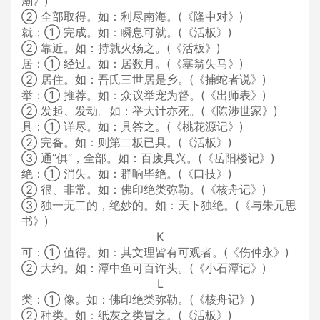
潮》)
② 全部取得。如：利尽南海。(《隆中对》)
就：① 完成。如：瞬息可就。(《活板》)
② 靠近。如：持就火炀之。(《活板》)
居：① 经过。如：居数月。(《塞翁失马》)
② 居住。如：吾氏三世居是乡。(《捕蛇者说》)
举：① 推荐。如：众议举宠为督。(《出师表》)
② 发起、发动。如：举大计亦死。(《陈涉世家》)
具：① 详尽。如：具答之。(《桃花源记》)
② 完备。如：则第二板已具。(《活板》)
③ 通“俱”，全部。如：百废具兴。(《岳阳楼记》)
绝：① 消失。如：群响毕绝。(《口技》)
② 很、非常。如：佛印绝类弥勒。(《核舟记》)
③ 独一无二的，绝妙的。如：天下独绝。(《与朱元思
书》)
K
可：① 值得。如：其文理皆有可观者。(《伤仲永》)
② 大约。如：潭中鱼可百许头。(《小石潭记》)
L
类：① 像。如：佛印绝类弥勒。(《核舟记》)
② 种类。如：纸灰之类冒之。(《活板》)