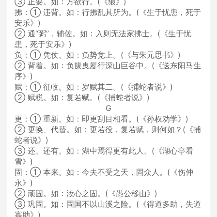
③ 正要。如：方欲行。(《狼》)
拂：① 违背。如：行拂乱其所为。(《生于忧患，死于
安乐》)
② 通“弼”，辅佐。如：入则无法家拂士。(《生于忧
患，死于安乐》)
负：① 凭仗。如：负势竞上。(《与朱元思书》)
② 背着。如：负箧曳屣行深山巨谷中。(《送东阳马生
序》)
赋：① 征收。如：岁赋其二。(《捕蛇者说》)
② 赋税。如：复若赋。(《捕蛇者说》)
G
更：① 重新。如：即更刮目相看。(《孙权劝学》)
② 更换、代替。如：更若役，复若赋，则何如？(《捕
蛇者说》)
③ 还、还有。如：湖中焉得更有此人。(《湖心亭看
雪》)
固：① 本来。如：今夫不受之天，固众人。(《伤仲
永》)
② 顽固。如：汝心之固。(《愚公移山》)
③ 巩固。如：固国不以山溪之险。(《得道多助，失道
寡助》)