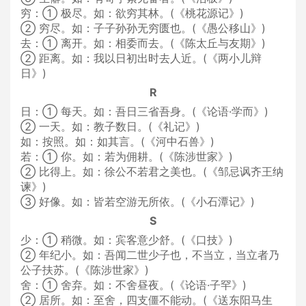
穷：① 极尽。如：欲穷其林。(《桃花源记》)
② 穷尽。如：子子孙孙无穷匮也。(《愚公移山》)
去：① 离开。如：相委而去。(《陈太丘与友期》)
② 距离。如：我以日初出时去人近。(《两小儿辩
日》)
R
日：① 每天。如：吾日三省吾身。(《论语·学而》)
② 一天。如：教子数日。(《礼记》)
如：按照。如：如其言。(《河中石兽》)
若：① 你。如：若为佣耕。(《陈涉世家》)
② 比得上。如：徐公不若君之美也。(《邹忌讽齐王纳
谏》)
③ 好像。如：皆若空游无所依。(《小石潭记》)
S
少：① 稍微。如：宾客意少舒。(《口技》)
② 年纪小。如：吾闻二世少子也，不当立，当立者乃
公子扶苏。(《陈涉世家》)
舍：① 舍弃。如：不舍昼夜。(《论语·子罕》)
② 居所。如：至舍，四支僵不能动。(《送东阳马生