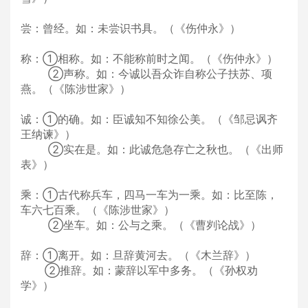
尝：曾经。如：未尝识书具。（《伤仲永》）
称：①相称。如：不能称前时之闻。（《伤仲永》）
②声称。如：今诚以吾众诈自称公子扶苏、项
燕。（《陈涉世家》）
诚：①的确。如：臣诚知不知徐公美。（《邹忌讽齐
王纳谏》）
②实在是。如：此诚危急存亡之秋也。（《出师
表》）
乘：①古代称兵车，四马一车为一乘。如：比至陈，
车六七百乘。（《陈涉世家》）
②坐车。如：公与之乘。（《曹刿论战》）
辞：①离开。如：旦辞黄河去。（《木兰辞》）
②推辞。如：蒙辞以军中多务。（《孙权劝
学》）