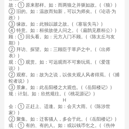
故：① 原来那样。如：而两狼之并驱如故。(《狼》)
② 旧的。如：温故而知新，可以为师矣。(《论语·为
政》)
③ 缘故。如：此独以跛之故。(《塞翁失马》)
④ 特意。如：桓侯故使人问之。(《扁鹊见蔡桓公》)
顾：① 回头看。如：元方入门不顾。(《陈太丘与友
期》)
② 拜访、探望。如：三顾臣于草庐之中。(《出师
表》)
观：① 观赏。如：可远观而不可亵玩焉。(《爱莲
说》)
② 观察。如：故为之说，以俟夫观人风者得焉。(《捕
蛇者说》)
③ 景象。如：此岳阳楼之大观也。(《岳阳楼记》)
规：计划。如：欣然规往。(《桃花源记》)
H
会：① 正赶上、适逢。如：会天大雨。(《陈涉世
家》)
② 聚集。如：迁客骚人，多会于此。(《岳阳楼记》)
或：① 有的、有的人。如：或以钱币乞之。(《伤仲