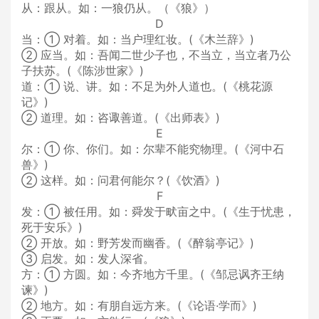
从：跟从。如：一狼仍从。（《狼》）
D
当：① 对着。如：当户理红妆。(《木兰辞》)
② 应当。如：吾闻二世少子也，不当立，当立者乃公
子扶苏。(《陈涉世家》)
道：① 说、讲。如：不足为外人道也。(《桃花源
记》)
② 道理。如：咨诹善道。(《出师表》)
E
尔：① 你、你们。如：尔辈不能究物理。(《河中石
兽》)
② 这样。如：问君何能尔？(《饮酒》)
F
发：① 被任用。如：舜发于畎亩之中。(《生于忧患，
死于安乐》)
② 开放。如：野芳发而幽香。(《醉翁亭记》)
③ 启发。如：发人深省。
方：① 方圆。如：今齐地方千里。(《邹忌讽齐王纳
谏》)
② 地方。如：有朋自远方来。(《论语·学而》)